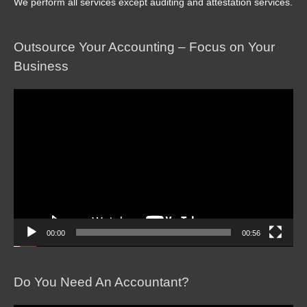
We perform all services except auditing and attestation services.
Outsource Your Accounting – Focus on Your
Business
Video
Player
00:00
00:56
Do You Need An Accountant?